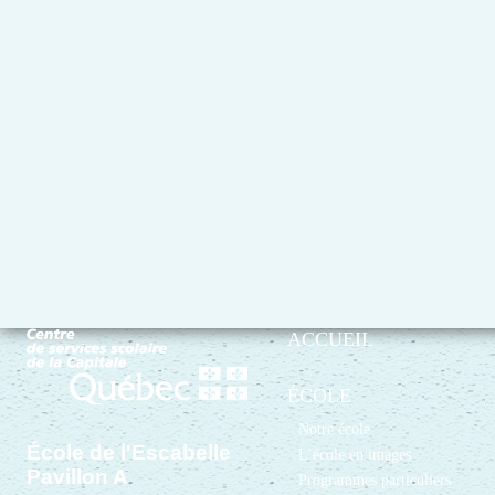
ACCUEIL
ÉCOLE
Notre école
École de l'Escabelle
L’école en images
Pavillon A
Programmes particuliers