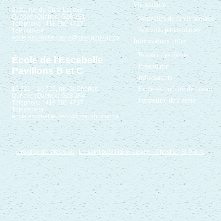
Vie scolaire
2120, rue du Curé-Lacroix
Québec (Québec) G2B 1S1
Nouvelles de la vie scolaire
Téléphone : 418 686-4727
Activités parascolaires
Télécopieur :
ecole.escabelle-pav-a@cssc.gouv.qc.ca
Informations utiles
Horaire des élèves
École de l'Escabelle
Préscolaire
Pavillons B et C
Info-parents
École secondaire de bassin
10 721 – 10 725, rue St-Charles
Québec (Québec) G2B 2K4
Fermeture de l’école
Téléphone : 418 686-4737
Télécopieur :
ecole.escabelle-pav-c@cssc.gouv.qc.ca
Création de sites web
:
Le saint publicité et design
- Christian St-Pierre