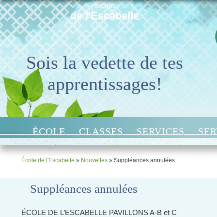
École
de l'Escabelle
Sois la vedette de tes
apprentissages!
ÉCOLE
CLASSES
SERVICES
SER
École de l'Escabelle
»
Nouvelles
»
Suppléances annulées
Suppléances annulées
ÉCOLE DE L’ESCABELLE PAVILLONS A-B et C