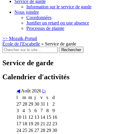
Service de garde
Information sur le service de garde
Nous joindre
Coordonnées
Justifier un retard ou une absence
Processus de plainte
>> Mozaïk-Portail
École de l'Escabelle
» Service de garde
Rechercher
:
Service de garde
Calendrier d'activités
◀
Août 2026
▷
l
m
m
j
v
s
d
27
28
29
30
31
1
2
3
4
5
6
7
8
9
10
11
12
13
14
15
16
17
18
19
20
21
22
23
24
25
26
27
28
29
30