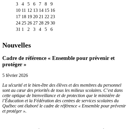
3
4
5
6
7
8
9
10
11
12
13
14
15
16
17
18
19
20
21
22
23
24
25
26
27
28
29
30
31
1
2
3
4
5
6
Nouvelles
Cadre de référence « Ensemble pour prévenir et
protéger »
5 février 2026
La sécurité et le bien-être des élèves et des membres du personnel
sont au cœur des priorités de tous les milieux scolaires. C’est dans
cette optique de bienveillance et de protection que le ministère de
l’Éducation et la Fédération des centres de services scolaires du
Québec ont élaboré le cadre de référence « Ensemble pour prévenir
et protéger ».