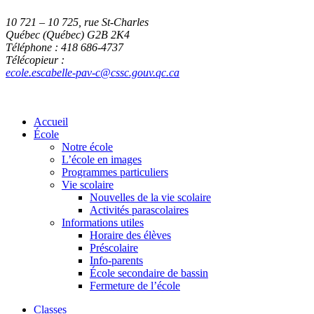
10 721 – 10 725, rue St-Charles
Québec (Québec) G2B 2K4
Téléphone : 418 686-4737
Télécopieur :
ecole.escabelle-pav-c@cssc.gouv.qc.ca
Accueil
École
Notre école
L’école en images
Programmes particuliers
Vie scolaire
Nouvelles de la vie scolaire
Activités parascolaires
Informations utiles
Horaire des élèves
Préscolaire
Info-parents
École secondaire de bassin
Fermeture de l’école
Classes