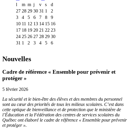
l
m
m
j
v
s
d
27
28
29
30
31
1
2
3
4
5
6
7
8
9
10
11
12
13
14
15
16
17
18
19
20
21
22
23
24
25
26
27
28
29
30
31
1
2
3
4
5
6
Nouvelles
Cadre de référence « Ensemble pour prévenir et
protéger »
5 février 2026
La sécurité et le bien-être des élèves et des membres du personnel
sont au cœur des priorités de tous les milieux scolaires. C’est dans
cette optique de bienveillance et de protection que le ministère de
l’Éducation et la Fédération des centres de services scolaires du
Québec ont élaboré le cadre de référence « Ensemble pour prévenir
et protéger ».