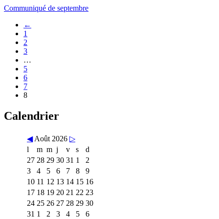
Communiqué de septembre
←
1
2
3
…
5
6
7
8
Calendrier
◀
Août 2026
▷
l
m
m
j
v
s
d
27
28
29
30
31
1
2
3
4
5
6
7
8
9
10
11
12
13
14
15
16
17
18
19
20
21
22
23
24
25
26
27
28
29
30
31
1
2
3
4
5
6