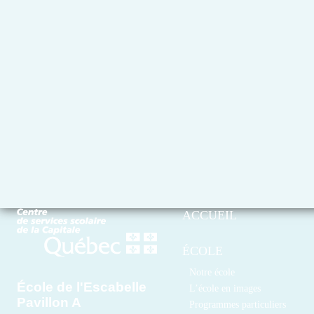
ACCUEIL
ÉCOLE
Notre école
École de l'Escabelle
L’école en images
Pavillon A
Programmes particuliers