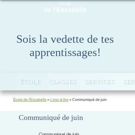
École
de l'Escabelle
Sois la vedette de tes
apprentissages!
ÉCOLE
CLASSES
SERVICES
SER
École de l'Escabelle
»
L'esc-à-lire
»
Communiqué de juin
Communiqué de juin
Communiqué de juin