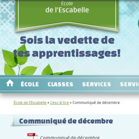
École
de l'Escabelle
Sois la vedette de
tes apprentissages!
ÉCOLE
CLASSES
SERVICES
SERVI
École de l'Escabelle
»
L'esc-à-lire
»
Communiqué de décembre
Communiqué de décembre
Communiqué de décembre