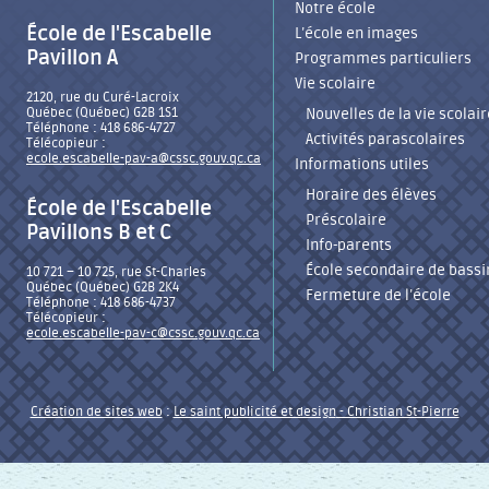
Notre école
École de l'Escabelle
L’école en images
Pavillon A
Programmes particuliers
Vie scolaire
2120, rue du Curé-Lacroix
Québec (Québec) G2B 1S1
Nouvelles de la vie scolair
Téléphone : 418 686-4727
Activités parascolaires
Télécopieur :
ecole.escabelle-pav-a@cssc.gouv.qc.ca
Informations utiles
Horaire des élèves
École de l'Escabelle
Préscolaire
Pavillons B et C
Info-parents
École secondaire de bassi
10 721 – 10 725, rue St-Charles
Québec (Québec) G2B 2K4
Fermeture de l’école
Téléphone : 418 686-4737
Télécopieur :
ecole.escabelle-pav-c@cssc.gouv.qc.ca
Création de sites web
:
Le saint publicité et design
- Christian St-Pierre