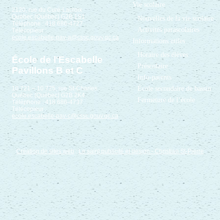
Vie scolaire
2120, rue du Curé-Lacroix
Québec (Québec) G2B 1S1
Nouvelles de la vie scolaire
Téléphone : 418 686-4727
Activités parascolaires
Télécopieur :
ecole.escabelle-pav-a@cssc.gouv.qc.ca
Informations utiles
Horaire des élèves
École de l'Escabelle
Préscolaire
Pavillons B et C
Info-parents
École secondaire de bassin
10 721 – 10 725, rue St-Charles
Québec (Québec) G2B 2K4
Fermeture de l’école
Téléphone : 418 686-4737
Télécopieur :
ecole.escabelle-pav-c@cssc.gouv.qc.ca
Création de sites web
:
Le saint publicité et design
- Christian St-Pierre