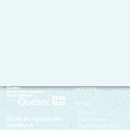
ACCUEIL
ÉCOLE
Notre école
École de l'Escabelle
L’école en images
Pavillon A
Programmes particuliers