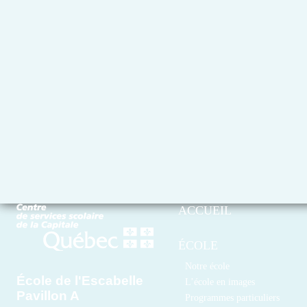
ACCUEIL
ÉCOLE
Notre école
École de l'Escabelle
L’école en images
Pavillon A
Programmes particuliers