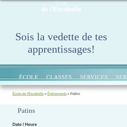
École
de l'Escabelle
Sois la vedette de tes
apprentissages!
ÉCOLE
CLASSES
SERVICES
SER
École de l'Escabelle
»
Évènements
»
Patins
Patins
Date / Heure