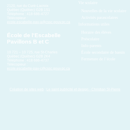
Vie scolaire
2120, rue du Curé-Lacroix
Québec (Québec) G2B 1S1
Nouvelles de la vie scolaire
Téléphone : 418 686-4727
Activités parascolaires
Télécopieur :
ecole.escabelle-pav-a@cssc.gouv.qc.ca
Informations utiles
Horaire des élèves
École de l'Escabelle
Préscolaire
Pavillons B et C
Info-parents
École secondaire de bassin
10 721 – 10 725, rue St-Charles
Québec (Québec) G2B 2K4
Fermeture de l’école
Téléphone : 418 686-4737
Télécopieur :
ecole.escabelle-pav-c@cssc.gouv.qc.ca
Création de sites web
:
Le saint publicité et design
- Christian St-Pierre