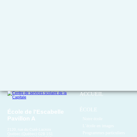
ACCUEIL
ÉCOLE
École de l'Escabelle
Pavillon A
Notre école
L’école en images
2120, rue du Curé-Lacroix
Programmes particuliers
Québec (Québec) G2B 1S1