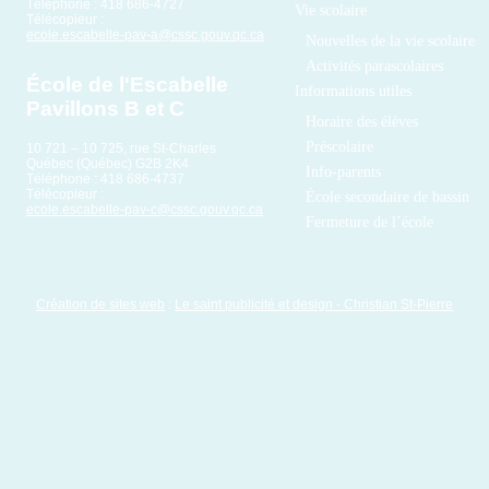
Téléphone : 418 686-4727
Vie scolaire
Télécopieur :
ecole.escabelle-pav-a@cssc.gouv.qc.ca
Nouvelles de la vie scolaire
Activités parascolaires
École de l'Escabelle
Informations utiles
Pavillons B et C
Horaire des élèves
Préscolaire
10 721 – 10 725, rue St-Charles
Québec (Québec) G2B 2K4
Info-parents
Téléphone : 418 686-4737
Télécopieur :
École secondaire de bassin
ecole.escabelle-pav-c@cssc.gouv.qc.ca
Fermeture de l’école
Création de sites web
:
Le saint publicité et design
- Christian St-Pierre