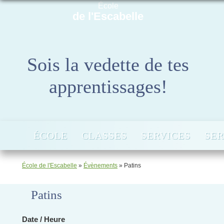
École
de l'Escabelle
Sois la vedette de tes
apprentissages!
ÉCOLE
CLASSES
SERVICES
SER
École de l'Escabelle
»
Évènements
»
Patins
Patins
Date / Heure