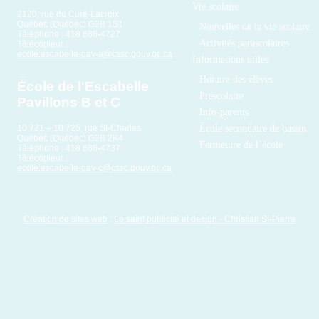
Vie scolaire
2120, rue du Curé-Lacroix
Québec (Québec) G2B 1S1
Nouvelles de la vie scolaire
Téléphone : 418 686-4727
Activités parascolaires
Télécopieur :
ecole.escabelle-pav-a@cssc.gouv.qc.ca
Informations utiles
Horaire des élèves
École de l'Escabelle
Préscolaire
Pavillons B et C
Info-parents
École secondaire de bassin
10 721 – 10 725, rue St-Charles
Québec (Québec) G2B 2K4
Fermeture de l’école
Téléphone : 418 686-4737
Télécopieur :
ecole.escabelle-pav-c@cssc.gouv.qc.ca
Création de sites web
:
Le saint publicité et design
- Christian St-Pierre