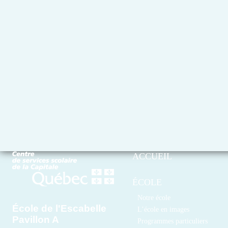
ACCUEIL
ÉCOLE
Notre école
École de l'Escabelle
L’école en images
Pavillon A
Programmes particuliers