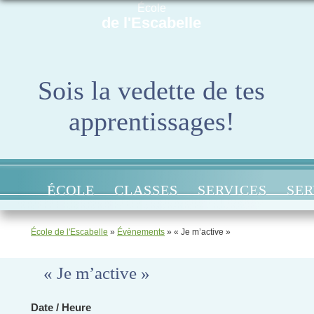
École
de l'Escabelle
Sois la vedette de tes
apprentissages!
ÉCOLE
CLASSES
SERVICES
SER
École de l'Escabelle
»
Évènements
»
« Je m’active »
« Je m’active »
Date / Heure