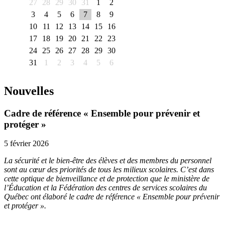
27
28
29
30
31
1
2
3
4
5
6
7
8
9
10
11
12
13
14
15
16
17
18
19
20
21
22
23
24
25
26
27
28
29
30
31
1
2
3
4
5
6
Nouvelles
Cadre de référence « Ensemble pour prévenir et
protéger »
5 février 2026
La sécurité et le bien-être des élèves et des membres du personnel
sont au cœur des priorités de tous les milieux scolaires. C’est dans
cette optique de bienveillance et de protection que le ministère de
l’Éducation et la Fédération des centres de services scolaires du
Québec ont élaboré le cadre de référence « Ensemble pour prévenir
et protéger ».