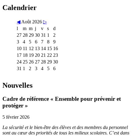
Calendrier
◀
Août 2026
▷
l
m
m
j
v
s
d
27
28
29
30
31
1
2
3
4
5
6
7
8
9
10
11
12
13
14
15
16
17
18
19
20
21
22
23
24
25
26
27
28
29
30
31
1
2
3
4
5
6
Nouvelles
Cadre de référence « Ensemble pour prévenir et
protéger »
5 février 2026
La sécurité et le bien-être des élèves et des membres du personnel
sont au cœur des priorités de tous les milieux scolaires. C’est dans