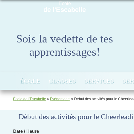
École
de l'Escabelle
Sois la vedette de tes
apprentissages!
ÉCOLE
CLASSES
SERVICES
SER
École de l'Escabelle
»
Évènements
»
Début des activités pour le Cheerlea
Début des activités pour le Cheerlead
Date / Heure