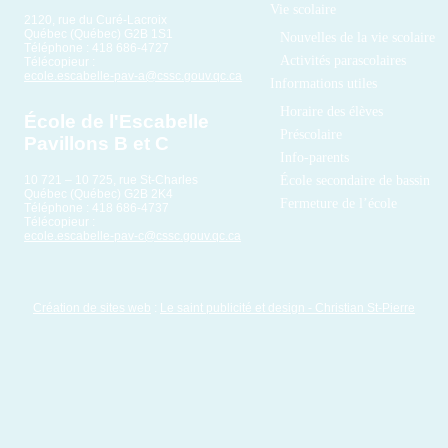
Vie scolaire
2120, rue du Curé-Lacroix
Québec (Québec) G2B 1S1
Nouvelles de la vie scolaire
Téléphone : 418 686-4727
Activités parascolaires
Télécopieur :
ecole.escabelle-pav-a@cssc.gouv.qc.ca
Informations utiles
Horaire des élèves
École de l'Escabelle
Préscolaire
Pavillons B et C
Info-parents
École secondaire de bassin
10 721 – 10 725, rue St-Charles
Québec (Québec) G2B 2K4
Fermeture de l’école
Téléphone : 418 686-4737
Télécopieur :
ecole.escabelle-pav-c@cssc.gouv.qc.ca
Création de sites web
:
Le saint publicité et design
- Christian St-Pierre