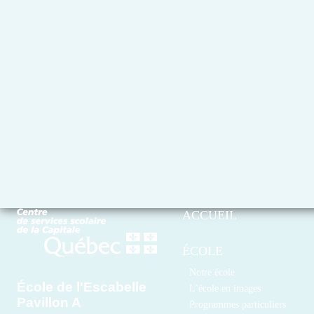
ACCUEIL
ÉCOLE
Notre école
École de l'Escabelle
L’école en images
Pavillon A
Programmes particuliers